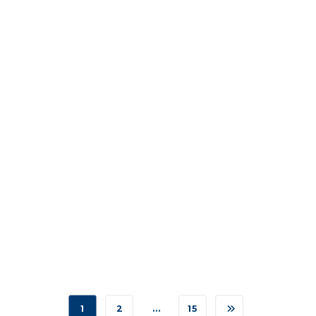
1
2
…
15