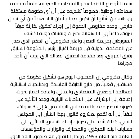
سيما الأوضاع الاجتماعية والاقتصادية المتردية، مثمناً مواقف
سماحته الوطنية، خصوصاً تشديده على أن أي حكومة مستقلة
ووطنية من شأنها أن تكون صمام أمان البلد بعيداً من أي تدخل
خارجي. وجدد مخزومي الدعوة إلى إجراء تحقيق بكارثة مرفأ
بيروت، داعياً إلى الاستعانة بخبرات وتقنيات دولية لكشف
المتورطين بجريمة العصر. واعتبر مخزومي أن الحكم الذي صدر
عن المحكمة الدولية في جريمة اغتيال رئيس الحكومة السابق
رفيق الحريري، يعد مقدمة لتحقيق العدالة التي يجب أن تأخذ
مجراها.
وقال مخزومي إن المطلوب اليوم هو تشكيل حكومة من
مستقلين فعلياً، من خارج الطبقة الفاسدة، وبصلاحيات استثنائية
لمعالجة الوضعين الاقتصادي والمالي، واعادة اعمار بيروت،
إضافة إلى الإشراف على الانتخابات النيابية. وجدد التأكيد على
ضرورة تقصير مدة ولاية مجلس النواب من 4 إلى 3 سنوات،
لافتاً إلى أنه تقدم بمشروع قانون بهذا الشأن إلى المجلس
النيابي. كذلك شدد على ضرورة إجراء التدقيق الجنائي على
حسابات البنك المركزي، والمصارف والوزارات والمؤسسات
العامة منذ العام 1993، وإنجاز الاتفاق مع صندوق النقد الدولي