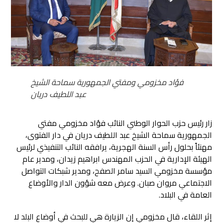
فؤاد مخزومي ومفتي الجمهورية سماحة الشيخ
عبد اللطيف دريان
زار رئيس حزب الحوار الوطني النائب فؤاد مخزومي مفتي
الجمهورية سماحة الشيخ عبد اللطيف دريان في دار الفتوى،
مهنئاً بحلول رأس السنة الهجرية،
يرافقه النائب التنفيذي لرئيس
الهيئة الإدارية في الحزب المهندس ابراهيم زيدان، ومدير عام
مؤسسة مخزومي السيد سامر الصفح، ومدير شبكات التواصل
الاجتماعي مروان صبان. وعرض معه شؤون الدار والأوضاع
العامة في البلاد.
إثر اللقاء، قال مخزومي إن الزيارة هي للبحث في أوضاع البلد لا