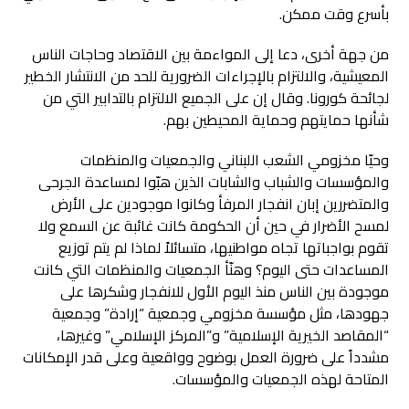
بأسرع وقت ممكن.
من جهة أخرى، دعا إلى المواءمة بين الاقتصاد وحاجات الناس
المعيشية، والالتزام بالإجراءات الضرورية للحد من الانتشار الخطير
لجائحة كورونا. وقال إن على الجميع الالتزام بالتدابير التي من
شأنها حمايتهم وحماية المحيطين بهم.
وحيّا مخزومي الشعب اللبناني والجمعيات والمنظمات
والمؤسسات والشباب والشابات الذين هبّوا لمساعدة الجرحى
والمتضررين إبان انفجار المرفأ وكانوا موجودين على الأرض
لمسح الأضرار في حين أن الحكومة كانت غائبة عن السمع ولا
تقوم بواجباتها تجاه مواطنيها، متسائلاً لماذا لم يتم توزيع
المساعدات حتى اليوم؟ وهنّأ الجمعيات والمنظمات التي كانت
موجودة بين الناس منذ اليوم الأول للانفجار وشكرها على
جهودها، مثل مؤسسة مخزومي وجمعية “إرادة” وجمعية
“المقاصد الخيرية الإسلامية” و”المركز الإسلامي” وغيرها،
مشدداً على ضرورة العمل بوضوح وواقعية وعلى قدر الإمكانات
المتاحة لهذه الجمعيات والمؤسسات.