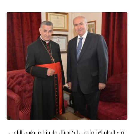
لقاء البطريرك الماروني الكاردينال مار بشارة بطرس الراعي