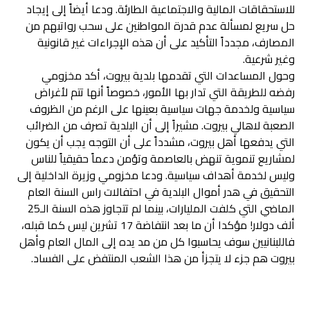
للاستحقاقات المالية والاجتماعية الطارئة. ودعا أيضاً إلى إيجاد
حل سريع لمسألة عدم قدرة المواطنين على سحب رواتبهم من
المصارف، مجدداً التأكيد على أن هذه الإجراءات غير قانونية
وغير شرعية.
وحول المساعدات التي تقدمها بلدية بيروت، أكد مخزومي
رفضه للطريقة التي تدار بها الأمور، خصوصاً أنها تتم لأغراض
سياسية ولخدمة جهات سياسية بعينها على الرغم من الظروف
الصعبة لاهالي بيروت. مشيراً إلى أن البلدية تصرف من الضرائب
التي يدفعها أهل بيروت، مشدداً على أن التوجه يجب أن يكون
لمشاريع تنموية تنهض بالعاصمة وتؤمن دعماً حقيقياً للناس
وليس لخدمة أهداف سياسية. ودعا مخزومي وزيرة الداخلية إلى
التحقيق في هدر أموال البلدية في احتفالات راس السنة العام
الماضي التي كلفت المليارات، بينما لم تتجاوز هذه السنة الـ25
ألف دولار! مؤكدا أن ما بعد انتفاضة 17 تشرين ليس كما قبله،
فاللبنانيين سوف يحاسبوا كل من مد يده إلى المال العام وأهل
بيروت هم جزء لا يتجزأ من هذا الشعب المنتفض على الفساد.