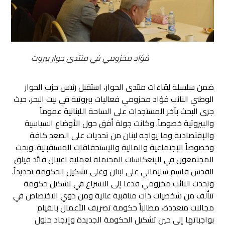
فؤاد مخزومي في منتدى حوار بيروت
ضمن سلسلة لقاءات منتدى الحوار، استقبل رئيس حزب الحوار
الوطني النائب فؤاد مخزومي فعاليات بيروتية في بيت البحر، حيث
جرى البحث بآخر المستجدات على الساحة اللبنانية عموماً
والبيروتية خصوصاً.
وكانت جولة أفق حول الأوضاع السياسية
والإقتصادية وما يواجه لبنان من تحديات على الصعد كافة
وخصوصاً الإجتماعية والمالية والإستحقاقات المستقبلية. وبحث
المجتمعون في الإنعكاسات المحتملة لعملية اغتيال قائد فيلق
القدس قاسم سليماني على لبنان وعلى تشكيل الحكومة تحديداً.
وتحدث النائب مخزومي فدعا إلى الاسراع في تشكيل حكومة
تتألف من شخصيات ذات مناقبية عالية ومن ذوي الاختصاص في
مجالات متعددة، مطالباً حكومة تصريف الأعمال بالقيام
بواجباتها إلى حين تشكيل الحكومة الجديدة وإيجاد حلول