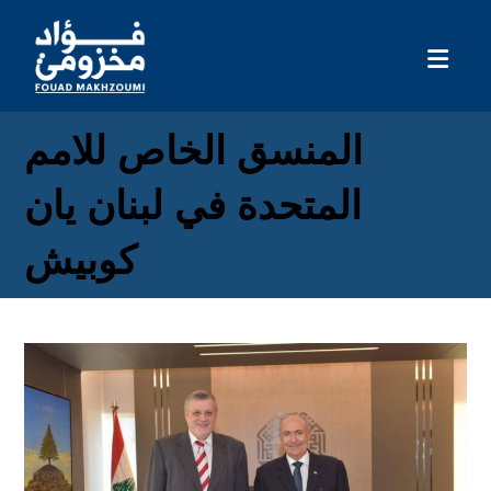
المنسق الخاص للامم
المتحدة في لبنان يان
كوبيش