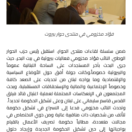
فؤاد مخزومي في منتدى حوار بيروت
ضمن سلسلة لقاءات منتدى الحوار، استقبل رئيس حزب الحوار
الوطني النائب فؤاد مخزومي فعاليات بيروتية في بيت البحر، حيث
جرى البحث بآخر المستجدات على الساحة اللبنانية عموماً
والبيروتية خصوصاً.
وكانت جولة أفق حول الأوضاع السياسية
والإقتصادية وما يواجه لبنان من تحديات على الصعد كافة
وخصوصاً الإجتماعية والمالية والإستحقاقات المستقبلية. وبحث
المجتمعون في الإنعكاسات المحتملة لعملية اغتيال قائد فيلق
القدس قاسم سليماني على لبنان وعلى تشكيل الحكومة تحديداً.
وتحدث النائب مخزومي فدعا إلى الاسراع في تشكيل حكومة
تتألف من شخصيات ذات مناقبية عالية ومن ذوي الاختصاص في
مجالات متعددة، مطالباً حكومة تصريف الأعمال بالقيام
بواجباتها إلى حين تشكيل الحكومة الجديدة وإيجاد حلول