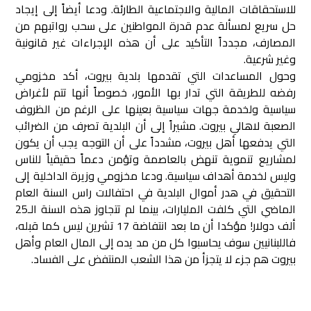
للاستحقاقات المالية والاجتماعية الطارئة. ودعا أيضاً إلى إيجاد
حل سريع لمسألة عدم قدرة المواطنين على سحب رواتبهم من
المصارف، مجدداً التأكيد على أن هذه الإجراءات غير قانونية
وغير شرعية.
وحول المساعدات التي تقدمها بلدية بيروت، أكد مخزومي
رفضه للطريقة التي تدار بها الأمور، خصوصاً أنها تتم لأغراض
سياسية ولخدمة جهات سياسية بعينها على الرغم من الظروف
الصعبة لاهالي بيروت. مشيراً إلى أن البلدية تصرف من الضرائب
التي يدفعها أهل بيروت، مشدداً على أن التوجه يجب أن يكون
لمشاريع تنموية تنهض بالعاصمة وتؤمن دعماً حقيقياً للناس
وليس لخدمة أهداف سياسية. ودعا مخزومي وزيرة الداخلية إلى
التحقيق في هدر أموال البلدية في احتفالات راس السنة العام
الماضي التي كلفت المليارات، بينما لم تتجاوز هذه السنة الـ25
ألف دولار! مؤكدا أن ما بعد انتفاضة 17 تشرين ليس كما قبله،
فاللبنانيين سوف يحاسبوا كل من مد يده إلى المال العام وأهل
بيروت هم جزء لا يتجزأ من هذا الشعب المنتفض على الفساد.