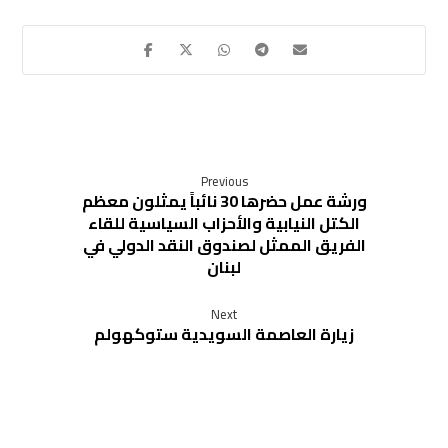
Previous
ورشة عمل حضرها 30 نائباً يمثلون معظم
الكتل النيابية والأحزاب السياسية للقاء
الفريق الممثل لصندوق النقد الدولي في
لبنان
Next
زيارة العاصمة السويدية ستوكهولم