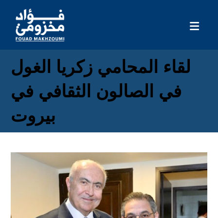
لقاء المحامي زكريا الغول
في الصالون الثقافي في
بيروت