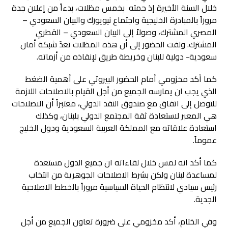
خلال السنة الأخيرة إذ حمته بخمس مظلات، بدءاً من إعلان جدة
مروراً بالمبادرة الخليجية واجتماع نيويورك والبيان السعودي –
المصري المشترك، وصولاً إلى البيان السعودي – القطري
المشترك. ولفت الحضور إلى أن هذه المظلات تعدّ شبكة أمان
سعودية- دولية للبنان وخريطة طريق لإنقاذه من أزماته.
كما أكد مخزومي أمام الحضور البيروتي على أهمية الضغط
الذي يجب ان يمارسه الجميع من أجل القيام بالاصلاحات اللازمة
للتوصل إلى اتفاق مع صندوق النقد الدولي، معتبراً أن الاصلاحات
هي المعبر لاستعادة ثقة المجتمع الدولي بلبنان، وكذلك
استعادة علاقاته مع المملكة العربية السعودية ودول الخليج
عموماً.
كما أكد انه لمس خلال لقاءاته ان جميع الدول مستعدة
لمساعدة لبنان ولكن بشرط الاصلاحات الجوهرية من انتخاب
رئيس سيادي لانتظام الحياة السياسية مروراً بالخطط الاصلاحية
الجدية.
وفي الختام، أكد مخزومي على ضرورة تعاون الجميع من أجل