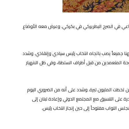
 الراعي في الصرح البطريركي في بكركي. وعرض معه الأوضاع
جهنا جميعاً يصب باتجاه انتخاب رئيس سيادي وإنقاذي. وشدد
حة المتعمدين من قبل أطراف السلطة، وفي ظل الانهيار
مواطنين، فالدولار تخطى الـ55 ألف ليرة لبنانية وصفيحة البنزين تخطت المليون ليرة. وشدد على أنه من الضروري اليوم
رة على التنسيق مع المجتمع الدولي وإعادة لبنان إلى
س النواب مفتوحاً إلى حين إنجاز انتخاب رئيس.