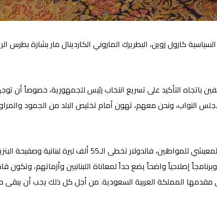
 السياسية كارول زوين، البطريرك الماروني الكاردينال مار بشارة بطرس
تفين باتجاه التأكيد على تسريع انتخاب رئيس للجمهورية، خصوصاً أن تو
مجلس النواب، ونحن معهم، تهون أمام تخليص البلد من الجمود والمراو
وقال مخزومي إنه لم يعد من الممكن السكوت عن الوضع المعيشي لل
اً إصلاحياً واضحاً يضع حداً لمعاناة اللبنانيين وأزماتهم، وتكون قاد
في مقدمها المملكة العربية السعودية. من أجل كل ذلك يجب أن يبقى مجل