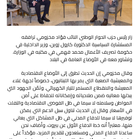
زار رئيس حزب الحوار الوطني النائب فؤاد مخزومي ترافقه
المستشارة السياسية الدكتورة كارول زوين، وزير الداخلية في
حكومة تصريف الأعمال محمد فهمي في مكتبه في الوزارة.
وتشاور معه في الأوضاع العامة في البلاد
وقال مخزومي إن الحديث تطرق إلى الأوضاع الاقتصادية
والمعيشية الصعبة التي يمر بها اللبنانيون، خصوصاً لجهة غلاء
المعيشة والانقطاع المستمر للتيار الكهربائي. وثمّن الجهود التي
يبذلها معاليه ضمن صلاحياته وإمكاناته للحفاظ على أمن
المواطن وسلامته لا سيما في ظل الفوضى الاقتصادية والتفلت
في الأسعار. وقال إن الحديث تناول سبل الدعم التي يمكن
توفيرها لا سيما للدفاع المدني في ظل المشاكل التي يعاني
منها، معتبراً أنه خط الدفاع الأول عن بيروت. وأضاف: نحن
ساعدنا الدفاع المدني ومستعدون لتقديم المزيد، مؤكداً على