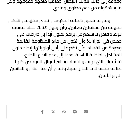
وقوفه إلى جانب هؤلاء الأبطال، ومتمنياً منحهم حقوقهم وكل
ما يستحقونه من دعم معنوي ومادي.
وفي ما يتعلق بالملف الحكومي، تمنى مخزومي تشكيل
حكومة من مستقلين فعليين، وأن يكون هنالك خطة حقيقية
للإنقاذ فنحن لا نسمع عن برامج لحلول أبداً بل صراعات على
حصص في الوزارات! وأن تكون من خارج المنظومة القائمة
وبعيدة من الفساد، وأن تضع على رأس أولوياتها إيجاد حلول
للمشاكل الداخلية الراهنة. ودعا إلى عدم التذرع بالخارج،
فالأموال التي نهبت والفساد وتطيير أموال المودعين كلها
صناعة محلية لا يد للخارج فيها. وتمنى أن يصل لبنان واللبنانيون
إلى بر الأمان.