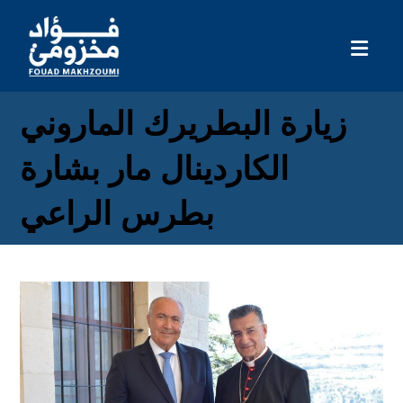
زيارة البطريرك الماروني
الكاردينال مار بشارة
بطرس الراعي