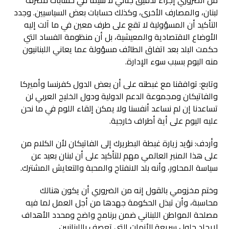
لبنان، والمصارف الأخرى، وكذلك حسابات بعض السياسيين. وجدد
التأكيد أن المسؤولية لا تقع على طرف معين في ما آلت إليه
الأوضاع الاقتصادية والمعيشية، بل أن منظومة الفساد التي
حكمت البلد بعد اتفاق الطائف مسؤولة عما يعاني اللبنانيون
منه اليوم بسبب سوء الإدارة.
وتابع: توافقنا مع غبطته على أن بعض الدول كفرنسا وأميركا
والفاتيكان ومجموعة الدعم الدولية ودول الخليج العربي لن
تساعدنا إن لم نساعد أنفسنا ولا يمكن إلقاء اللوم في ما نحن
عليه اليوم على أية أطراف خارجية.
وأردف: نؤيد زيارة غبطة البطريرك إلى الفاتيكان لأن الكلام من
على هذا المنبر العالمي مهم للتأكيد على أن لبنان بعيد عن
سياسة المحاور، وأنه بلد الانفتاح والمحبة والتعايش المشترك.
وختم مخزومي بالقول إنه من الضروري أن يكون هنالك
محاسبة، وأن تبذل الحكومة جهدها من أجل العمل لما فيه
مصلحة المواطن اللبناني ضمن برنامج واضح ومحدد الأهداف
لإيجاد حلول سريعة للأزمات التي تعصف باللبنانيين.