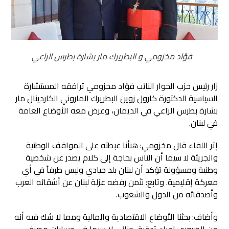
فؤاد مخزومي و البطريرك مار بشارة بطرس الراعي
زار رئيس حزب الحوار النائب فؤاد مخزومي ترافقه المستشارة
السياسية الدكتورة كارول زوين البطريرك الماروني الكاردينال مار
بشارة بطرس الراعي في الديمان، وعرض معه الأوضاع العامة
في لبنان.
إثر اللقاء قال مخزومي: هنأنا غبطته على المواقف الوطنية
والجريئة لا سيما أن الناس بحاجة إلى كلام يصدر عن شخصية
وطنية ومسؤولة تؤكد أن لبنان بلد حيادي وليس طرفاً في أي
معركة إقليمية. وتابع: نثمن رفضه عزلة لبنان عن أشقائه العرب
وأصدقائه من الدول والشعوب.
وأضاف: بحثنا الأوضاع الاقتصادية والمالية ومما لا شك فيه أنه
من الضروري إجراء تدقيق جنائي لا سيما في حسابات مصرف