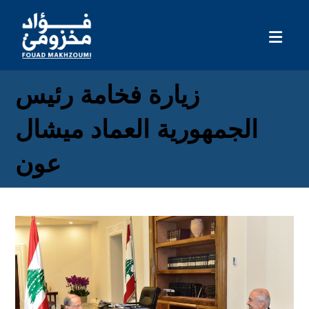
زيارة فخامة رئيس
الجمهورية العماد ميشال
عون