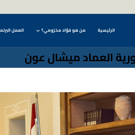
الرئيسية
من هو فؤاد مخزومي؟
العمل البرلم
ورية العماد ميشال عون