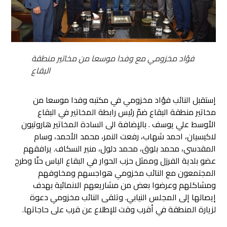
فؤاد مخزومي مع وفدا موسعا من مخاتير منطقة
البقاع
إستقبل النائب فؤاد مخزومي في مكتبه وفدا موسعا من
مخاتير منطقة البقاع ضمّ رئيس رابطة المخاتير في البقاع
الأوسط علي يوسف . بالإضافة الى السادة المخاتير هاروتيون
لاكيسيان، احمد شهاب، رفعت النمر، محمد الأحمد، وسام
المقدسي، محمد بلوق، محمد دلول، منير السكاف. يرافقهم
عضو بلدية الفرزل وممثل حزب الحوار في البقاع الياس حنّا وطرح
المجتمعون مع النائب مخزومي هواجسهم ومخاوفهم
ومشاكلهم وعرضوا بعض من مشاريعهم الانمائية بهدف
إيصالها إلى المجلس النيابي. وتلقى النائب مخزومي دعوة
لزيارة المنطقة في أقرب وقت للإطلاع عن قرب على حاجاتها.