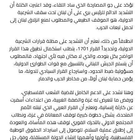
نؤكد على جو المصارحة الذي ساد اللقاء، وقد اعتبرت الكتلة أن
التشديد الدائم للرئيس بري على أن لبنان تحت سقف الشرعية
الدولية، هو الموقف الطبيعي والمطلوب لمنع انزلاق لبنان إلى
تحمل تبعات الحرب.
انطلاقاً من ذلك، نعتبر أن التشديد على مظلة قرارات الشرعية
الدولية، وتحديداً القرار 1701، يتطلب استكمال تطبيق هذا القرار
الواضح بكل بنوده، والذي لا مكان فيه لأي اجتهاد، فالمطلوب
أن يتسلم الجيش اللبناني بالتنسيق مع قوات الطوارئ الدولية،
مسؤولية ضبط الحدود، واسترجاع القرار السيادي للدولة، ما
يؤمن حماية لبنان أولاً، من مخاطر الحرب والدمار.
وهنا نشدد على الدعم الكامل لقضية الشعب الفلسطيني،
ورفض ما تتعرض له غزة والضفة الغربية، من اعتداءات أسفرت
عن كارثة إنسانية، ونعتبر أن القرار العربي الذي تبنته الأمم
المتحدة، يشكل خطوة كبيرة لوقف المعاناة في غزة، ونطالب
المجتمع الدولي بالتحرك الفوري لوقف هذه المأساة، والعودة
إلى إطلاق عملية السلام، للوصول إلى استرداد الحقوق الوطنية
الفلسطينية، وأولها وأهمها إنشاء الدولة المستقلة، وفق حل