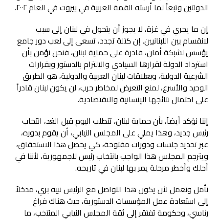
الدولتين وتبعاً لما أرسته القمة العربية في بيروت في العام ٢٠٠٢.
إن ما يجري في غزة، لا يجوز أن يتحول في لبنان إلى سبب
لانقسام بين اللبنانيين. إن كتلة تجدد، تسعى إلى لعب دور جامع
يؤسس لشبكة أمان، قادرة على حماية لبنان، فنحن نؤمن بأن
استرداد الدولة لقرارها السيادي والالتزام بالدستور وبقرارات
الشرعية الدولية، وبعلاقات لبنان العربية والدولية، هو الطريق
الوحيد والأسرع، لمنع التعرض لمخاطر حرب، لن يكون لبنان قادراً
على احتمال نتائجها الإنسانية والاقتصادية.
إننا نؤكد أيضاً، بأن حماية لبنان، تتطلب اليوم قبل الغد، انتخاب
رئيس جديد، وهذا يملي على المجلس النيابي، أن يقوم بدوره،
عبر تحديد جلسات ودورات مفتوحة، كي يحصل هذا الاستحقاق،
ويترجم المجلس هذا الواجب بانتخاب رئيس للجمهورية، لأننا في
أحلك وأخطر مرحلة يمر بها لبنان في تاريخه.
نأمل ونعمل لأن يكون هذا التواصل مع الرئيس نبيه بري، مدخلاً
إلى استعادة عمل المؤسسات الدستورية، حيث هناك فراغ
رئاسي، وحكومة تفتقر إلى ثقة المجلس النيابي المنتخب، ما