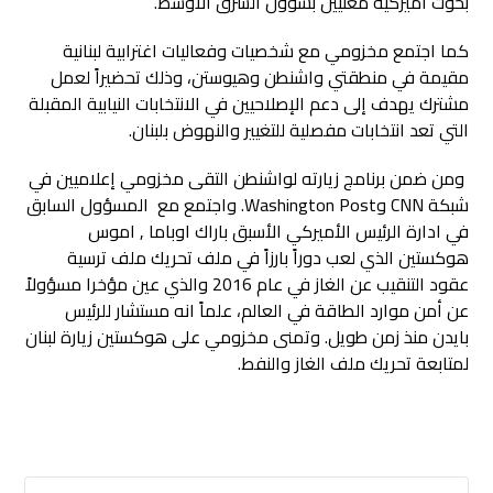
بحوث أميركية معنيين بشؤون الشرق الأوسط.
كما اجتمع مخزومي مع شخصيات وفعاليات اغترابية لبنانية
مقيمة في منطقتي واشنطن وهيوستن، وذلك تحضيراً لعمل
مشترك يهدف إلى دعم الإصلاحيين في الانتخابات النيابية المقبلة
التي تعد انتخابات مفصلية للتغيير والنهوض بلبنان.
ومن ضمن برنامج زيارته لواشنطن التقى مخزومي إعلاميين في
شبكة CNN وWashington Post. واجتمع مع المسؤول السابق
في ادارة الرئيس الأميركي الأسبق باراك اوباما , اموس
هوكستين الذي لعب دوراً بارزاً في ملف تحريك ملف ترسية
عقود التنقيب عن الغاز في عام 2016 والذي عين مؤخرا مسؤولاً
عن أمن موارد الطاقة في العالم، علماً انه مستشار للرئيس
بايدن منذ زمن طويل. وتمنى مخزومي على هوكستين زيارة لبنان
لمتابعة تحريك ملف الغاز والنفط.