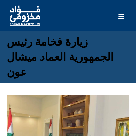
زيارة فخامة رئيس
الجمهورية العماد ميشال
عون