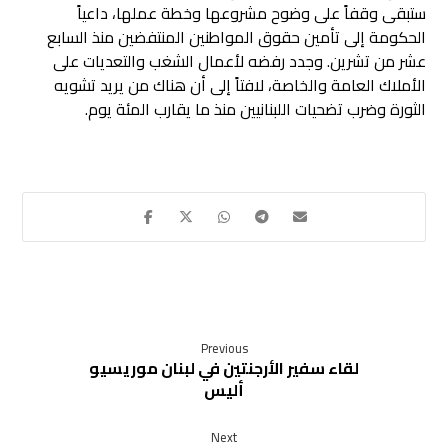
ستبقى وقفاً على وضوح مشروعها وخطة عملها، داعياً
الحكومة إلى تأمين حقوق المواطنين المنتفضين منذ السابع
عشر من تشرين. وجدد رفضه لأعمال الشغب والتعديات على
الأملاك العامة والخاصة، لافتاً إلى أن هناك من يريد تشويه
الثورة وضرب تضحيات اللبنانيين منذ ما يقارب المئة يوم.
Previous
لقاء سفير ​الأرجنتين​ في لبنان ​موريسيو
أليس
Next