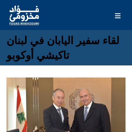
لقاء سفير اليابان في لبنان
تاكيشي أوكوبو