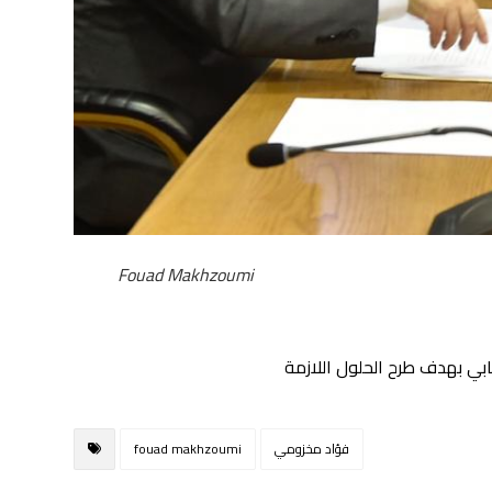
Fouad Makhzoumi
ي بهدف طرح الحلول اللازمة
fouad makhzoumi
فؤاد مخزومي