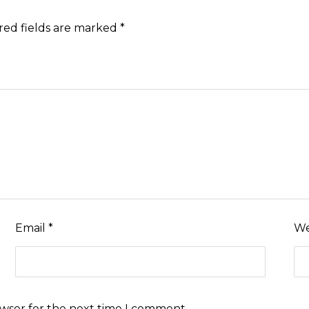
red fields are marked
*
Email
*
We
owser for the next time I comment.