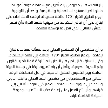
إثر اللقاء، قال مخزومي إنه أجرى مع سماحته جولة أفق بحثا
خلالها آخر المستجدات المحلية والإقليمية. وأكد أن الأولوية
اليوم لتطبيق القرار 1701 بكافة مندرجاته لوقف الاعتداءات على
لبنان، على أن تباشر الحكومة من جهتها بتنفيذ القرار وأن تدعم
الجيش اللبناني الذي يبذل ما بوسعه لتنفيذه.
ورأى مخزومي أن المجتمع الدولي يربط مسألة مساعدة لبنان
لإعادة الإعمار بتطبيق القرار 1701، إضافة إلى تنفيذ الإصلاحات.
وفي السياق، قال: نحن في اللجان المشتركة قمنا بتمرير قانون
رفع السرية الصرفية، ونأمل أن يتم تمريره أيضاً في جلسة الهيئة
العامة يوم الخميس المقبل، لا سيما في ظل اجتماعات الوفد
اللبناني مع المسؤوولين في صندوق النقد الدولي والبنك الدولي.
وشدد على ضرورة البدء بإعادة الإعمار كي يعود الأهالي إلى
قراهم، وأن يتم العمل على إعادة جذب الاستثمارات وعودة
السيادة الكاملة للبلد.