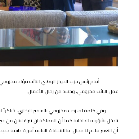
أقام رئيس حزب الحوار الوطني النائب فؤاد مخزومي في دا
عمل النائب مخزومي، وحشد من رجال الأعمال.
وفي كلمة له، رحب مخزومي بالسفير البخاري، شاكراً له ال
تتدخل بشؤونه الداخلية كما أن المملكة لن تترك لبنان من غير
أن التغيير قادم لا محال، فالانتخابات النيابية أفرزت طبقة جدي