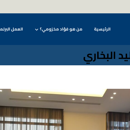
الرئيسية
من هو فؤاد مخزومي؟
العمل البرلم
د البخاري