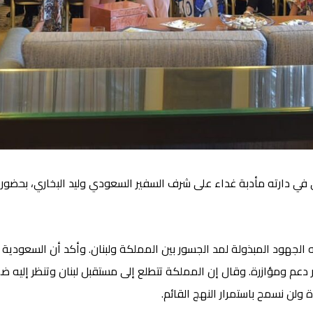
رته مأدبة غداء على شرف السفير السعودي وليد البخاري، بحضور الم
جهود المبذولة لمد الجسور بين المملكة ولبنان. وأكد أن السعودية 
 دعم ومؤازرة. وقال إن المملكة تتطلع إلى مستقبل لبنان وتنظر إليه ض
دة ولن نسمح باستمرار النهج القائم.