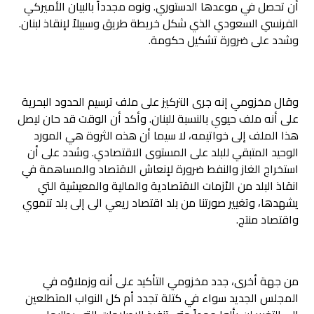
أن تحصل في موعدها الدستوري. ونوه مجدداً بالبيان الأميركي
الفرنسي السعودي الذي شكل خريطة طريق وسبيلاً لإنقاذ لبنان.
وشدد على ضرورة تشكيل حكومة.
وقال مخزومي إنه جرى التركيز على ملف ترسيم الحدود البحرية
على أنه ملف حيوي بالنسبة للبنان. وأكد أن الوقت قد حان ليصل
هذا الملف إلى خواتيمه، لا سيما أن هذه الثروة هي المورد
الوحيد المتبقي للبلد على المستوى الاقتصادي. وشدد على أن
استخراج الغاز والنفط ضرورة لإنعاش الاقتصاد والمساهمة في
انقاذ البلد من الأزمات الاقتصادية والمالية والمعيشية التي
يشهدها، وتغيير صورتنا من بلد اقتصاد ريعي الى إلى بلد تنموي
واقتصاد منتج.
من جهة أخرى، جدد مخزومي التأكيد على أنه وزملاؤه في
المجلس الجديد سواء في كتلة تجدد أم كل النواب المتطلعين