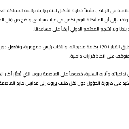
امية في الرياض، مثمناً خطوة تشكيل لجنة وزارية برئاسة المملكة العر
شها. ولفت إلى أن المشكلة اليوم تكمن في غياب سياسي واضح من قِبَل 
لدنا ولا تشجع المجتمع الدولي أيضاً على مساعدتنا.
وشدد مخزومي على أن الأولوية اليوم هي لوقف الحرب وتطبيق القرار 1701 بكافة مندرجات
 متوقف على اتخاذ قرارات داخلية.
اته وآثاره السلبية، خصوصاً على العاصمة بيروت التي تُعتَبَر أكبر ال
كيد على ضرورة الحؤول دون نقل طلاب بيروت إلى مدارس خارج العاصمة لإ