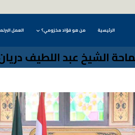
الرئيسية
من هو فؤاد مخزومي؟
العمل البرلم
احة الشيخ عبد اللطيف دريان