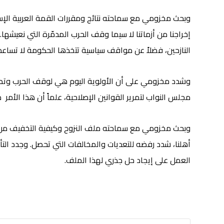
وبحث مخزومي مع سماحته نتائج ومقررات القمة العربية الإسل
إخراجنا من أزماتنا لا سيما وقف الحرب المدمّرة التي نعي
النازحين، فضلاً عن مواقف سياسية تتخذها الحكومة لا تساعد ب
مجلس النواب لتمرير القوانين الإصلاحية، علماً أن هذا الأمر
وبحث مخزومي مع سماحته ملف النزوح وكيفية التخفيف من تداعي
أهلنا، شدد رفضه للتعديات والمخالفات التي تحصل. وجدد التأ
العمل على إيجاد حل جذري لهذا الملف.