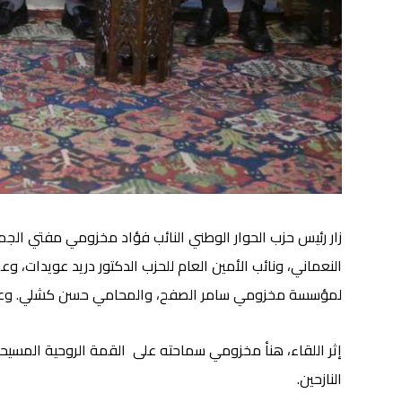
زار رئيس حزب الحوار الوطني النائب فؤاد مخزومي مفتي الجم
النعماني، ونائب الأمين العام للحزب الدكتور دريد عويدات، 
لمؤسسة مخزومي سامر الصفح، والمحامي حسن كشلي. وعرض مع
إثر اللقاء، هنأ مخزومي سماحته على القمة الروحية المسيحي
النازحين.