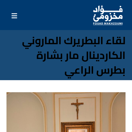
لقاء البطريرك الماروني
الكاردينال مار بشارة
بطرس الراعي