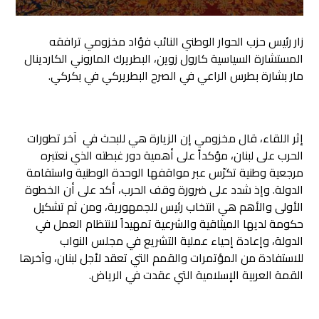
زار رئيس حزب الحوار الوطني النائب فؤاد مخزومي ترافقه
المستشارة السياسية كارول زوين، البطريرك الماروني الكاردينال
مار بشارة بطرس الراعي في الصرح البطريركي في بكركي
.
إثر اللقاء، قال مخزومي إن الزيارة هي للبحث في آخر تطورات
الحرب على لبنان، مؤكداً على أهمية دور غبطته الذي نعتبره
مرجعية وطنية تكرّس عبر مواقفها الوحدة الوطنية واستقامة
الدولة. وإذ شدد على ضرورة وقف الحرب، أكد على أن الخطوة
الأولى والأهم هي انتخاب رئيس للجمهورية، ومن ثم تشكيل
حكومة لديها الميثاقية والشرعية تمهيداً لانتظام العمل في
الدولة، وإعادة إحياء عملية التشريع في مجلس النواب
للاستفادة من المؤتمرات والقمم التي تعقد لأجل لبنان، وآخرها
القمة العربية الإسلامية التي عقدت في الرياض.