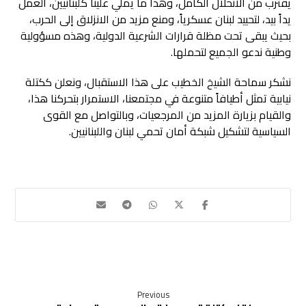
يقترب من الانحلال الكامل، وهذا ما يملي علينا كلبنانيين، العمل
يداً بيد، لتحييد لبنان عسكرياً، ومنع مزيد من الانزلاق إلى الحرب،
بحيث يبقى تحت مظلة قرارات الشرعية الدولية، وهذه مسؤولية
وطنية ندعو الجميع لتحملها.
نشكر سماحة الشيخ الخطيب على هذا الاستقبال، ونعلن ككتلة
نيابية تمثل أطيافاً متنوعة في مجتمعنا، الاستمرار بتحركنا هذا،
والقيام بزيارة المزيد من المرجعيات، وبالتواصل مع القوى
السياسية لتشكيل شبكة أمان تحمي لبنان واللبنانيين.
Previous