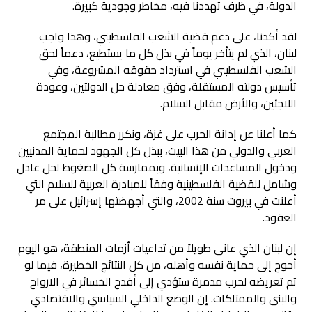
الدولة، في ظرف تهددنا فيه، مخاطر وجودية كبيرة.
لقد أكدنا، على دعم قضية الشعب الفلسطيني، وهذا واجب
لبنان، الذي لم يتأخر يوماً في بذل كل ما يستطيع، دعماً لحق
الشعب الفلسطيني في استرداد حقوقه المشروعة، وفي
تأسيس دولته المستقلة، وفق معادلة حل الدولتين، وعودة
اللاجئين، والأرض مقابل السلام.
كما أعلنا عن إدانة الحرب على غزة، ونكرر مطالبة المجتمع
العربي والدولي من هذا البيت، ببذل كل الجهود لحماية المدنيين
ودخول المساعدات الإنسانية، وبممارسة كل الضغوط لحل عادل
وشامل للقضية الفلسطينية وفقاً للمبادرة العربية للسلام التي
أعلنت في بيروت سنة 2002، والتي أجهضتها إسرائيل على مر
العقود.
إن لبنان الذي عانى طويلاً من تداعيات أزمات المنطقة، هو اليوم
أحوج إلى حماية نفسه وأهله، من كل النتائج الخطيرة، فيما لو
تم تعريضه لحرب مدمرة ستؤدي إلى أفدح الخسائر في الارواح
والبنى والممتلكات. إن الوضع الداخلي السياسي والاقتصادي