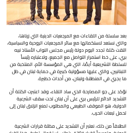
بعد سلسلة من اللقاءات مع المرجعيات الدينية التي زرناها،
والتي نستعد لاستكمالها مع سائر المرجعيات الروحية والسياسية،
التقت كتلة تجدد اليوم دولة رئيس مجلس النواب الأستاذ نبيه
بري
، على خط استمرار التواصل مع الجميع، ولاعتباره رئيساً
للسلطة التشريعية أيضًا، التي هي المؤسسة الأم، المنتخبة من
اللبنانيين، والتي عليها مسؤولية كبيرة في حماية لبنان في ظل
ما يجري في المنطقة ولبنان، من أحداث خطيرة.
نؤكد على جو المصارحة الذي ساد اللقاء، وقد اعتبرت الكتلة أن
التشديد الدائم للرئيس بري على أن لبنان تحت سقف الشرعية
الدولية، هو الموقف الطبيعي والمطلوب لمنع انزلاق لبنان إلى
تحمل تبعات الحرب.
انطلاقاً من ذلك، نعتبر أن التشديد على مظلة قرارات الشرعية
الدولية، وتحديداً القرار 1701، يتطلب استكمال تطبيق هذا القرار