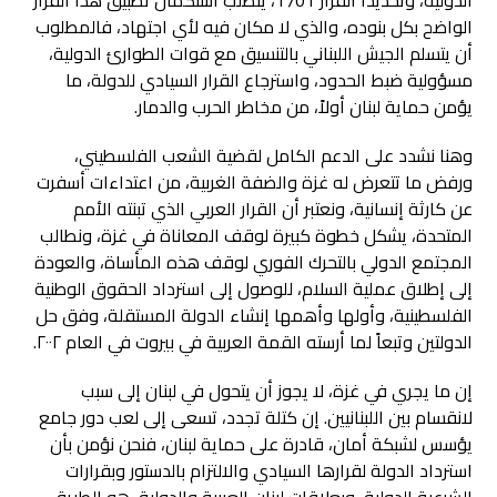
الواضح بكل بنوده، والذي لا مكان فيه لأي اجتهاد، فالمطلوب
أن يتسلم الجيش اللبناني بالتنسيق مع قوات الطوارئ الدولية،
مسؤولية ضبط الحدود، واسترجاع القرار السيادي للدولة، ما
يؤمن حماية لبنان أولاً، من مخاطر الحرب والدمار.
وهنا نشدد على الدعم الكامل لقضية الشعب الفلسطيني،
ورفض ما تتعرض له غزة والضفة الغربية، من اعتداءات أسفرت
عن كارثة إنسانية، ونعتبر أن القرار العربي الذي تبنته الأمم
المتحدة، يشكل خطوة كبيرة لوقف المعاناة في غزة، ونطالب
المجتمع الدولي بالتحرك الفوري لوقف هذه المأساة، والعودة
إلى إطلاق عملية السلام، للوصول إلى استرداد الحقوق الوطنية
الفلسطينية، وأولها وأهمها إنشاء الدولة المستقلة، وفق حل
الدولتين وتبعاً لما أرسته القمة العربية في بيروت في العام ٢٠٠٢.
إن ما يجري في غزة، لا يجوز أن يتحول في لبنان إلى سبب
لانقسام بين اللبنانيين. إن كتلة تجدد، تسعى إلى لعب دور جامع
يؤسس لشبكة أمان، قادرة على حماية لبنان، فنحن نؤمن بأن
استرداد الدولة لقرارها السيادي والالتزام بالدستور وبقرارات
الشرعية الدولية، وبعلاقات لبنان العربية والدولية، هو الطريق