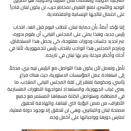
الوحيد والأسرع، لمنع التعرض لمخاطر حرب، لن يكون لبنان قادراً
على احتمال نتائجها الإنسانية والاقتصادية.
إننا نؤكد أيضاً، بأن حماية لبنان، تتطلب اليوم قبل الغد، انتخاب
رئيس جديد، وهذا يملي على المجلس النيابي، أن يقوم بدوره،
عبر تحديد جلسات ودورات مفتوحة، كي يحصل هذا الاستحقاق،
ويترجم المجلس هذا الواجب بانتخاب رئيس للجمهورية، لأننا في
أحلك وأخطر مرحلة يمر بها لبنان في تاريخه.
نأمل ونعمل لأن يكون هذا التواصل مع الرئيس نبيه بري، مدخلاً
إلى استعادة عمل المؤسسات الدستورية، حيث هناك فراغ
رئاسي، وحكومة تفتقر إلى ثقة المجلس النيابي المنتخب، ما
يعني غياب الجهوزية، والاستعداد لمواجهة التطورات المتسارعة
في المنطقة، وستواصل الكتلة مسعاها المستمر مع جميع
الأطراف، من ضمن الرؤية التي تتبناها، والهادفة لتحقيق
مصلحة لبنان واللبنانيين، وهي لن تتحقق إلا بوجود دولة فعلية،
تمارس دورها وواجباتها على أكمل وجه.