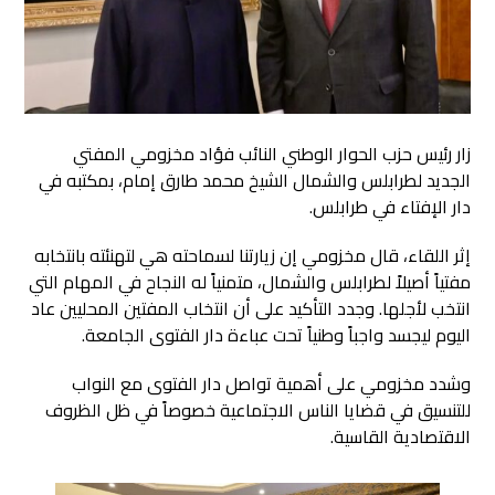
زار رئيس حزب الحوار الوطني النائب فؤاد مخزومي المفتي
الجديد لطرابلس والشمال الشيخ محمد طارق إمام، بمكتبه في
دار الإفتاء في طرابلس.
إثر اللقاء، قال مخزومي إن زيارتنا لسماحته هي لتهنئته بانتخابه
مفتياً أصيلاً لطرابلس والشمال، متمنياً له النجاح في المهام التي
انتخب لأجلها. وجدد التأكيد على أن انتخاب المفتين المحليين عاد
اليوم ليجسد واجباً وطنياً تحت عباءة دار الفتوى الجامعة.
وشدد مخزومي على أهمية تواصل دار الفتوى مع النواب
للتنسيق في قضايا الناس الاجتماعية خصوصاً في ظل الظروف
الاقتصادية القاسية.