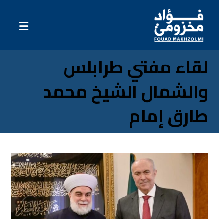
لقاء مفتي طرابلس
والشمال الشيخ محمد
طارق إمام