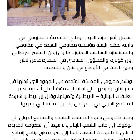
استقبل رئيس حزب الحوار الوطني النائب فؤاد مخزومي في
دارته، بحضور رئيسة مؤسسة مخزومي السيدة مي مخزومي،
والمستشارة السياسية الدكتورة كارول زوين، السفير البريطاني
إيان كولارد، والمسؤول السياسي في السفارة غافن تنش.
وجرى البحث في الأوضاع في لبنان والمنطقة.
وشكر مخزومي المملكة المتحدة على الجهود التي تبذلها في
دعم لبنان، وحرصها على استقراره، مؤكداً على أهمية تعزيز
العلاقات اللبنانية – البريطانية وتمتينها. وقال إن بريطانيا شريكة
للمجتمع الدولي في دعم لبنان ليتجاوز المحنة التي يمر بها.
وجدد مخزومي دعوة المملكة المتحدة والمجتمع الدولي إلى
الوقوف إلى جانب الشعب اللبناني، لا سيما أن الحكومة الجديدة
لا تلبي لا طموحات الشعب، لافتاً إلى ضرورة طرح برنامج إنقاذي
وإصلاحي حقيقي يواجه الطبقة الفاسدة التي ذهبت بلبنان إلى