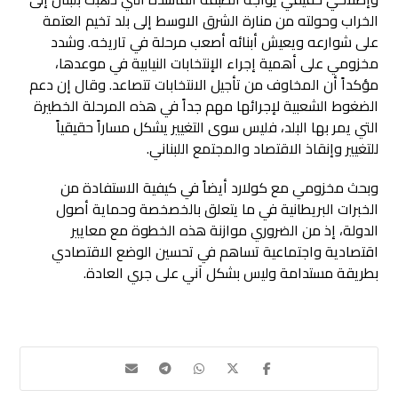
الخراب وحولته من منارة الشرق الاوسط إلى بلد تخيم العتمة
على شوارعه ويعيش أبنائه أصعب مرحلة في تاريخه. وشدد
مخزومي على أهمية إجراء الإنتخابات النيابية في موعدها،
مؤكداً أن المخاوف من تأجيل الانتخابات تتصاعد. وقال إن دعم
الضغوط الشعبية لإجرائها مهم جداً في هذه المرحلة الخطيرة
التي يمر بها البلد، فليس سوى التغيير يشكل مساراً حقيقياً
للتغيير وإنقاذ الاقتصاد والمجتمع اللبناني.
وبحث مخزومي مع كولارد أيضاً في كيفية الاستفادة من
الخبرات البريطانية في ما يتعلق بالخصخصة وحماية أصول
الدولة، إذ من الضروري موازنة هذه الخطوة مع معايير
اقتصادية واجتماعية تساهم في تحسين الوضع الاقتصادي
بطريقة مستدامة وليس بشكل آني على جري العادة.