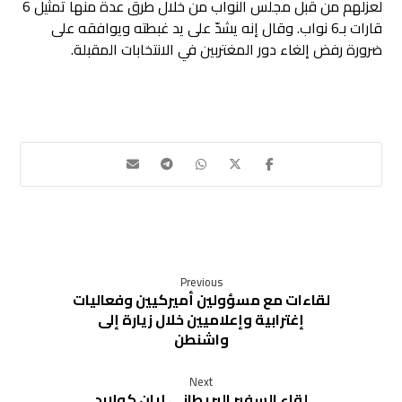
لعزلهم من قبل مجلس النواب من خلال طرق عدة منها تمثيل 6
قارات بـ6 نواب. وقال إنه يشدّ على يد غبطته ويوافقه على
ضرورة رفض إلغاء دور المغتربين في الانتخابات المقبلة.
Previous
لقاءات مع مسؤولين أميركيين وفعاليات
إغترابية وإعلاميين خلال زيارة إلى
واشنطن
Next
لقاء السفير البريطاني إيان كولارد