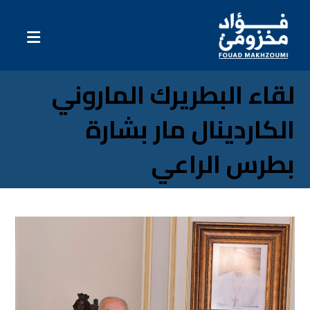
لقاء البطريرك الماروني
الكاردينال مار بشارة
بطرس الراعي