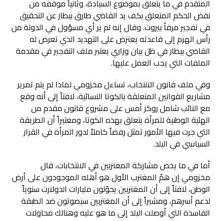
المتقدم في ما يتعلق بموضوع السيادة، وثانياً موقفه من
نقض الحكم المتعلق بكف يد القاضي طارق بيطار عن التحقيق
في تفجير مرفأ بيروت. وقال إنه لم ير أي مسؤول في الدولة من
رأس الهرم إلى قاعدته يعترض على التهديد الذي تعرض له
القاضي بيطار في ظل بيان وزاري يعتبر ملف التفجير في مقدمة
الملفات التي يجب العمل عليها.
وفي ملف قانون الانتخاب، تساءل مخزومي لماذا لم يتم تمرير
مشاريع القوانين المتعلقة بالكوتا النسائية، لافتاً إلى أنه وقع
مع النائب شامل روكز أمس على مشروع قانون مقدم من
الهئية الوطنية للمرأة يتعلق بهذه الكوتا، ومعتبراً أن الطريقة
التي جرت فيها الأمور تمثل رفضاً كاملاً لدور المرأة في القرار
السياسي في البلد.
أما في ما يخص مشاركة المغتربين في الانتخابات، قال
مخزومي إن همّ المغترب الأول هو أهله الموجودون على أرض
الوطن، لافتاً إلى أن المغتربين يحوّلون مليارات الدولارت سنوياً
لدعم أسرهم، ومشيراً إلى أن المغتربين سيصوتون ضد الطبقة
الفاسدة التي أوصلت البلد إلى ما هو عليه وهنالك محاولات