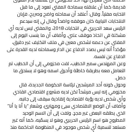
قديمة كما أن علاقته بسماحة المفتي تعود إلى ما قبل
انتخابه مفتياً. وقال: أعتقد أن سماحته واضح وصريح، فإبان
الانتخابات النيابية كان موقفه واضحاً وقال لي إنه سيدعم
الرئيس سعد الحريري في انتخابات 2018، والمفتي ليس لديه أي
مشكلة في اتخاذ موقف علني. وأضاف أن ما ينسب اليوم إلى
المفتي عن دعمه لشخص معين في ملف التكليف غير دقيق،
مؤكداً أنه ليس بصدد الدفاع عن الدار وسماحته لديه القدرة على
الدفاع عن نفسه.
وعن المهندس سمير الخطيب، لفت مخزومي إلى أن الخطيب تم
التعامل معه بطريقة خاطئة وأحرق اسمه وهو لا يستحق ما
حصل.
وحول كونه أحد المرشحين لرئاسة الحكومة الجديدة، قال
مخزومي إنه ليس مرشحاً لكن لديه مشروع اقتصادي انقاذي
وأي شخص لديه رؤية اقتصادية إنقاذية سيقف إلى جانبه.
وأضاف أن الوضع الاقتصادي سيئ ومهترئ، وشعار “يا أنا يا أنا”
الذي يطلقه البعض غير مجدٍ. ولفت إلى أن الاسم الوحيد
المطروح هو اسم الرئيس الحريري وهو لا يسمّيه، كما أنه غير
مستعد لتسمية أي شخص موجود في المنظومة الحاكمة منذ