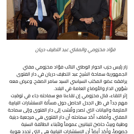
فؤاد مخزومي والمفتي عبد اللطيف دريان
زار رئيس حزب الحوار الوطني النائب فؤاد مخزومي مفتي
الجمهورية سماحة الشيخ عبد اللطيف دريان في دار الفتوى
يرافقه عضو المكتب السياسي السيد سامر الصفح. وعرض معه
شؤون الدار والأوضاع العامة في البلاد.
إثر اللقاء، قال مخزومي إن لقاءنا مع سماحته جاء في توقيت
مهم جداً في ظل الجدل الحاصل حول مسألة الاستشارات النيابية
الملزمة والبيانات التي تصدر وتُنسَب إلى دار الفتوى وإلى سماحة
المفتي. وأضاف: أكد سماحته أن دار الفتوى هي مرجعية دينية
وطنية وبيتٌ حاضنٌ للبنانيين عموماً ولأبناء الطائفة السنية
خصوصاً، وأكد أيضاً أن الاستشارات النيابية هي التي تحدد هوية