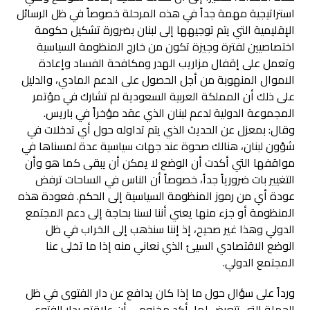
استراتيجية مهمة جداً في هذه المرحلة خصوصاً في ظل الرسائل
الإقليمية التي يتم توجيهها إلى لبنان بضرورة تشكيل حكومة
اختصاصيين لفترة وجيزة تكون من خارج المنظومة السياسية
وتعمل على إقفال مزاريب الهدر ومكافحة الفساد وإعادة
الاموال المنهوبة من أجل الحصول على الدعم المادي، والدليل
على ذلك أن المملكة العربية السعودية لم تشارك في مؤتمر
المجموعة الدولية لدعم لبنان الذي عقد مؤخراً في باريس.
وقال: بمعزل عن الحديث الذي يتم تداوله حول أي تدخلات في
شؤون لبنان، هنالك صحوة عند جهات سياسية عدة لمسناها في
مواقفها التي أكدت أن الوضع لا يمكن أن يبقى كما هو وأن
التغيير بات ضرورياً جداً، خصوصاً أن الناس في الساحات ترفض
عودة أي من رموز المنظومة السياسية إلى الحكم. فعودة هذه
المنظومة أو جزء منها يعني أننا لسنا بحاجة إلى دعم المجتمع
الدولي وهذا غير صحيح، إذ إننا سنذهب إلى الخراب في ظل
الوضع الاقتصادي السيئ الذي نعاني منه إذا ما تخلى عنا
المجتمع الدولي.
ورداً على سؤال حول ما إذا كان يدافع عن دار الفتوى في ظل
الحملة التي تتعرض لها، أكد مخزومي أن علاقته بدار الفتوى