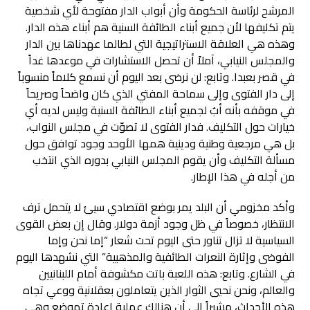
المرشح لرئاسة الحكومة وأن أبواب الدار مفتوحة لأي شخصية
يتم تكليفها لأن جميع أبناء الطائفة السنية هم أبناء هذه الدار.
وهذه هي العلاقة الاستراتيجية التي لطالما عهدناها بين الدار
والمجلس النيابي، آملاً أن تحصل الاستشارات في موعدها غداً
في قصر بعبدا. وتابع: لن نرضى بعد اليوم أن نسمع كلاماً منسوباً
إلى دار الفتوى وإلى سماحة المفتي الذي كان واضحاً وصريحاً
في موقفه بأنه أبٌ لجميع أبناء الطائفة السنية وليس لديه أي
خيارات حول التكليف. فدار الفتوى لا تصوّت في مجلس النواب،
بل هي مرجعية وطنية ودينية همها الأوحد وجود توافق حول
مسألة التكليف وأن يقوم المجلس النيابي بدوره الذي انتخب
من أجله في هذا الإطار.
وأكد مخزومي أن البلد يمر بوضع اقتصادي سيئ لا يتحمل ترف
الانتظار، خصوصاً في ظل وجود أزمة دولار. وقال إن بعض القوى
السياسية لا تزال تناور حتى اليوم تحت شعار “إما نحن وإما
الفوضى وإثارة النعرات الطائفية والمذهبية” التي نشهدها اليوم
في الشارع. وتابع: هذه اللعبة باتت مكشوفة أمام اللبنانيين
والعالم، ونحن نحيي الثوار الذين يتعاملون بعقلانية ووعي تجاه
هذه الأحداث، مشيراً إلى أن هنالك عملية إعادة تموضع وهي