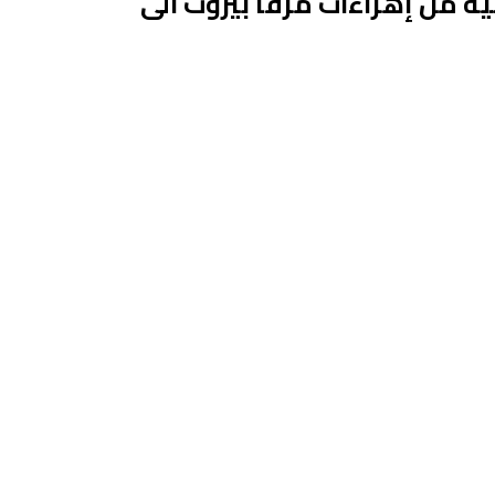
الجنوبية من إهراءات مرفأ بيروت الى