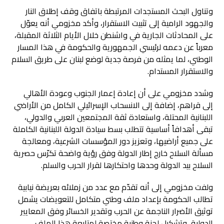
وتناول البحث المستجدات المرتبطة باتفاق وقف إطلاق النار
والجهود الرامية إلى تثبيت الاستقرار، وأكد مخزومي أنه يعوّل
على المحادثات الجارية في واشنطن خلال الأيام الثلاثة المقبلة،
معرباً عن دعمه لرئيسي الجمهورية والحكومة في هذا المسار
الوطني، لما يمثله من فرصة جدية لوضع لبنان على طريق السلام
والاستقرار المستدام.
وشدد مخزومي على أن إعادة إعمار الجنوب وعودة الأهالي
إلى قراهم، إضافة إلى الانسحاب الإسرائيلي الكامل من الأراضي
اللبنانية المحتلة، واستعادة ثقة المجتمعين العربي والدولي،
تبقى أهدافاً أساسية تتطلب بسط سيادة الدولة اللبنانية الكاملة
على جميع أراضيها، وتعزيز دور المؤسسات الشرعية، ومعالجة
مسألة السلاح خارج إطار الدولة وفق رؤية واضحة تكرّس حصرية
السلاح بيد الدولة وحدها واحتكارها لقرار الحرب والسلم.
ولفت مخزومي إلى أنه تقدّم مع عدد من زملائه بعريضة نيابية
تطالب الحكومة بإعداد ملف وطني متكامل للتعويضات يشمل
توثيق الأضرار الناجمة عن الحرب وتقدير الخسائر وفق المعايير
الدولية، وتشكيل لجنة وطنية مختصة لمتابعة هذا الملف،