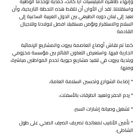
وإنهاء ظاهرة الميليشيات أياً كانت، حمايةً لوحدتنا الوطنية
واستقلالنا. لقد آن الأوان أن نلتقط هذه اللحظة التاريخية، وأن
نعيد إلى لبنان دوره الطبيعي بين الدول العربية الساعية إلى
السلام والاستقرار ونؤمن مستقبلا افضل لاولادنا وللاجيال
القادمة
كما تم نقاش أوضاع العاصمة بيروت والمشاريع الإنمائية
الجارية فيها. واستعرض التعاون القائم بين مؤسسة مخزومي
وبلدية بيروت في تنفيذ مشاريع حيوية تخدم المواطنين مباشرة،
ومنها:
* إضاءة الشوارع وتحسين السلامة العامة،
* ردم الحفر وتعبيد الطرقات بالأسفلت،
* تشغيل وصيانة إشارات السير،
* تأمين الأنابيب لمعالجة تصريف الصرف الصحي على طول
الشاطئ،