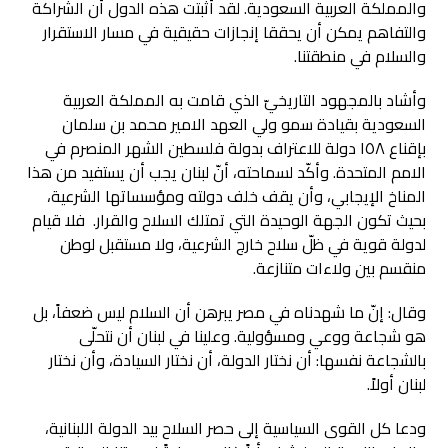
والمملكة العربية السعودية. لقد أثبتت هذه الدول أن الشراكة
والتفاهم يمكن أن يحققا إنجازات حقيقية في مسار الاستقرار
والسلام في منطقتنا.
وأشاد بالمجهود التاريخيّ الذي قامت به المملكة العربية
السعودية بقيادة سمو ولي العهد الامير محمد بن سلمان
بإقناع ١٥٨ دولة للاعتراف بدولة فلسطين الشهر المنصرم في
الامم المتحدة. وأكّد لسماحته، أنّ لبنان يجب أن يستفيد من هذا
المناخ الإيجابي، وأن يقف خلف دولته ومؤسساتها الشرعية،
بحيث تكون الجهة الوحيدة التي تمتلك السلاح والقرار. فلا قيام
لدولة قوية في ظلّ سلاح خارج الشرعية، ولا مستقبل لوطن
منقسم بين ولاءات متنازعة.
وقال: إنّ ما شهدناه في مصر يبرهن أن السلام ليس ضعفاً، بل
هو شجاعة ووعي ومسؤولية. وعلينا في لبنان أن نتحلّى
بالشجاعة نفسها: أن نختار الدولة، أن نختار السيادة، وأن نختار
لبنان أولاً.
ودعا كل القوى السياسية إلى حصر السلاح بيد الدولة اللبنانية،