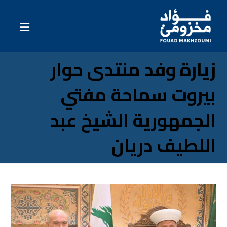
زيارة وفد منتدى حوار
بيروت سماحة مفتي
الجمهورية الشيخ عبد
اللطيف دريان