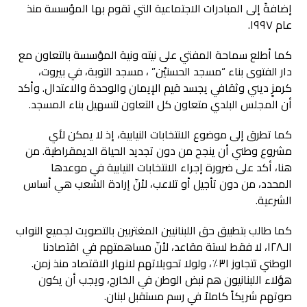
إضافةً إلى المبادرات الاجتماعية التي تقوم بها المؤسسة منذ
عام ١٩٩٧.
كما أطلع سماحة المفتي على نيته ونية المؤسسة بالتعاون مع
دار الفتوى بناء “مسجد الحسنيْن” ، مسجد التوبة، في بيروت،
كرمزٍ ديني وثقافي يجسد قيم الإيمان والوحدة والاعتدال. وأكد
أن المجلس البلدي متعاون كل التعاون لتسهيل بناء المسجد.
كما تطرق إلى موضوع الانتخابات النيابية، إذ لا يمكن لأي
مشروع وطني أن ينجح من دون تجديد الحياة الديمقراطية. من
هنا، أكد على ضرورة إجراء الانتخابات النيابية في موعدها
المحدد، من دون تأجيل أو تلاعب، لأنّ إرادة الشعب هي أساس
الشرعية.
كما طالب بتطبيق حق اللبنانيين المغتربين بالتصويت لجميع النواب
الـ١٢٨، لا فقط لستة مقاعد، لأنّ مساهمتهم في اقتصادنا
الوطني تتجاوز ٣١٪، ولولا تحويلاتهم لانهار الاقتصاد منذ زمن.
هؤلاء اللبنانيون هم نبض الوطن في الخارج، ويجب أن يكون
صوتهم شريكاً كاملاً في رسم مستقبل لبنان.