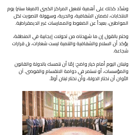
وشدّد كذلك على أهمية تفعيل المراكز الكبرى (الميغا سنتر) يوم
الانتخابات، لضمان الشفافية، والحرية، وسهولة التصويت لكل
المواطنين، بعيداً عن الضغوط والممارسات غير الديمقراطية.
وختم بالقول إن ما شهدناه من تحولات إيجابية في المنطقة،
يؤكد أن السلام والشفافية والتنمية ليست شعارات، بل قرارات
شجاعة.
ولبنان اليوم أمام خيار واضح: إمّا أن نتمسك بالدولة والقانون
والمؤسسات، أو نستمر في دوامة الانقسام والفوضى. آن
الأوان أن نختار الدولة، وأن نختار لبنان أولاً.