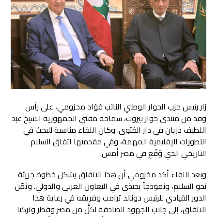
زار رئيس حزب الحوار الوطني النائب فؤاد مخزومي، على رأس
وفد من منتدى حوار بيروت، سماحة مفتي الجمهورية الشيخ عبد
اللطيف دريان في دار الفتوى
. وكان اللقاء مناسبة للبحث في
التطورات الإقليمية المهمة، وفي مقدمتها اتفاق السلام
التاريخي الذي وُقّع في مصر أمس.
وبعد اللقاء أكد مخزومي أن هذا الاتفاق يشكل خطوة جريئة
نحو السلام، ونموذجاً يحتذى في التعاون العربي والدولي. وثمّن
الدور القيادي للرئيس دونالد ترامب وفريقه في رعاية هذا
الاتفاق، إلى جانب الجهود الصادقة لكلٍّ من مصر وقطر وتركيا