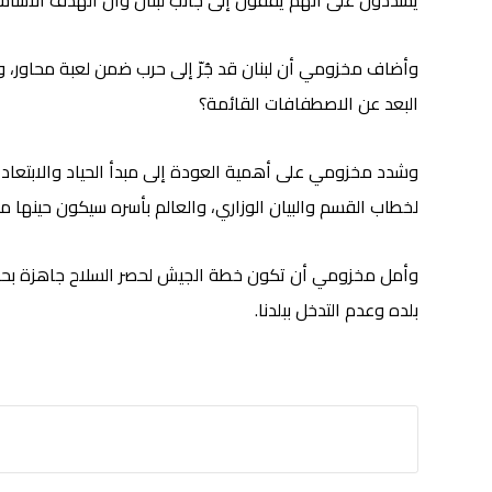
يشددون على أنهم يقفون إلى جانب لبنان وأن الهدف الأساسي اليوم هو تطبيق ما وقعت 
وأضاف مخزومي أن لبنان قد جُرّ إلى حرب ضمن لعبة محاور، و
البعد عن الاصطفافات القائمة؟
وشدد مخزومي على أهمية العودة إلى مبدأ الحياد والابتعاد
لخطاب القسم والبيان الوزاري، والعالم بأسره سيكون حينها مس
وأمل مخزومي أن تكون خطة الجيش لحصر السلاح جاهزة بحلول 
بلده وعدم التدخل ببلدنا.