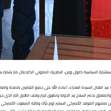
تشارة السياسية كارول زوين، البطريرك الماروني الكاردينال مار بشارة 
عيد انتقال السيدة العذراء، اعاده الله على جميع اللبنانيين بالصحة وا
من ضمنهم الموفد الأميركي السفير توم برّاك ونائبة المبعوث الأميركي 