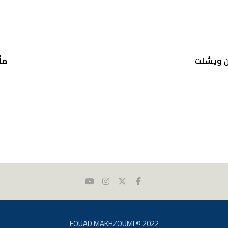
ون ويشلت
مأ
FOUAD MAKHZOUMI © 2022