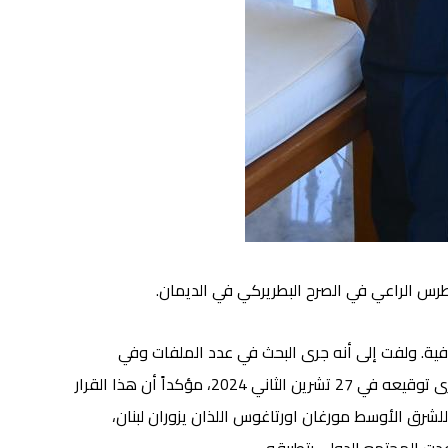
بطرس الراعي
في الصرح البطريركي في الديمان.
لعافية. ولفت إلى أنه جرى البحث في عدد الملفات وفي
مقدمها القرار التاريخي الذي اتخذته الحكومة في 5 و7 آب، والمتعلق بحصر السلاح بيد الدولة وتطبيق قرار وقف اطلاق النار الذي جرى توقيعه في 27 تشرين الثاني 2024، مؤكداً أن هذا القرار
للشرق الأوسط مورغان اورتاغوس اللذان يزوران لبنان،