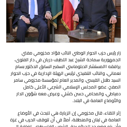
زار رئيس حزب الحوار الوطني النائب فؤاد مخزومي مفتي
الجمهورية سماحة الشيخ عبد اللطيف دريان في دار الفتوى
،
يرافقه االمستشار الدبلوماسي السفير السابق الدكتور بسام
نعماني، والنائب التنفيذي لرئيس الهيئة الإدارية في حزب الحوار
السيد طلال القيسي، والمدير العام لمؤسسة مخزومي سامر
الصفح، عضو المجلس الإسلامي الشرعي الأعلى كامل
دمياطي، والمحامي حسن كشلي. وعرض معه شؤون الدار
والأوضاع العامة في البلاد.
إثر اللقاء، قال مخزومي إن الزيارة هي للبحث في الأوضاع
العامة في لبنان والمنطقة، آملاً في أن تتوقف الحرب في غزة
وأن يتم وضع حد للجرائم بحق الشعب الفلسطيني، إضافة إلى