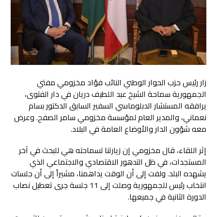
زار رئيس حزب الحوار الوطني النائب فؤاد مخزومي مفتي
الجمهورية سماحة الشيخ عبد اللطيف دريان في دار الفتوى
،
يرافقه المستشار الدبلوماسي السفير السابق الدكتور بسام
نعماني، والمدير العام لمؤسسة مخزومي سامر الصفح. وعرض
معه شؤون الدار والأوضاع العامة في البلاد.
إثر اللقاء، قال مخزومي إن زيارتنا لسماحته هي للبحث في آخر
المستجدات، في ظل التدهور الاقتصادي والاجتماعي الذي
يشهده البلد. ولفت إلى أن الوقت يداهمنا، مشيراً إلى أن جلسات
انتخاب رئيس للجمهورية وصلت إلى 11 جلسة جرى تعطيل نصاب
الدورة الثانية في جميعها.