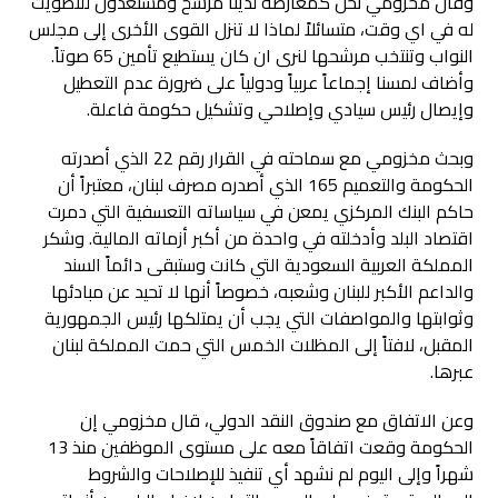
وقال مخزومي نحن كمعارضة لدينا مرشح ومستعدون للتصويت
له في اي وقت، متسائلاً لماذا لا تنزل القوى الأخرى إلى مجلس
النواب وتنتخب مرشحها لنرى ان كان يستطيع تأمين 65 صوتاً.
وأضاف لمسنا إجماعاً عربياً ودولياً على ضرورة عدم التعطيل
وإيصال رئيس سيادي وإصلاحي وتشكيل حكومة فاعلة.
وبحث مخزومي مع سماحته في القرار رقم 22 الذي أصدرته
الحكومة والتعميم 165 الذي أصدره مصرف لبنان، معتبراً أن
حاكم البنك المركزي يمعن في سياساته التعسفية التي دمرت
اقتصاد البلد وأدخلته في واحدة من أكبر أزماته المالية. وشكر
المملكة العربية السعودية التي كانت وستبقى دائماً السند
والداعم الأكبر للبنان وشعبه، خصوصاً أنها لا تحيد عن مبادئها
وثوابتها والمواصفات التي يجب أن يمتلكها رئيس الجمهورية
المقبل، لافتاً إلى المظلات الخمس التي حمت المملكة لبنان
عبرها.
وعن الاتفاق مع صندوق النقد الدولي، قال مخزومي إن
الحكومة وقعت اتفاقاً معه على مستوى الموظفين منذ 13
شهراً وإلى اليوم لم نشهد أي تنفيذ للإصلاحات والشروط