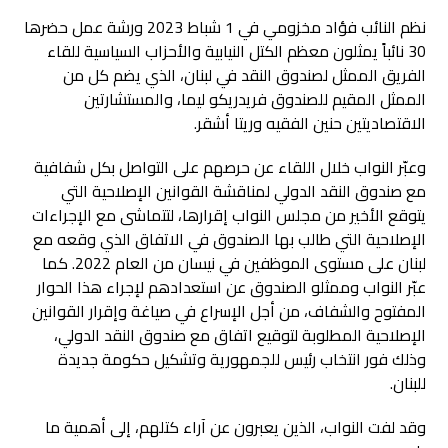
نظم النائب فؤاد مخزومي في 1 شباط 2023 ورشة عمل حضرها
30 نائباً يمثلون معظم الكتل النيابية والأحزاب السياسية للقاء
الفريق الممثل لصندوق النقد في لبنان، الذي يضم كل من
الممثل المقيم للصندوق فريدريكو ليما، والمستشارتين
الاقتصاديتين حنين الفقيه وريتا أشقر.
وعبّر النواب خلال اللقاء عن حرصهم على التواصل بكل شفافية
مع صندوق النقد الدولي لمناقشة القوانين الإصلاحية التي
يتوقع الأخير من مجلس النواب إقرارها، لتتماشى مع الإجراءات
الإصلاحية التي طالب بها الصندوق في الاتفاق الذي وقعه مع
لبنان على مستوى الموظفين في نيسان من العام 2022. كما
عبّر النواب وممثلو الصندوق عن استعدادهم لإجراء هذا الحوار
المفتوح والشفاف، من أجل الإسراع في صياغة وإقرار القوانين
الإصلاحية المطلوبة لتوقيع اتفاق مع صندوق النقد الدولي،
وذلك فور انتخاب رئيس للجمهورية وتشكيل حكومة جديدة
للبنان.
وقد لفت النواب، الذين يعبرون عن آراء كتلهم، إلى أهمية ما