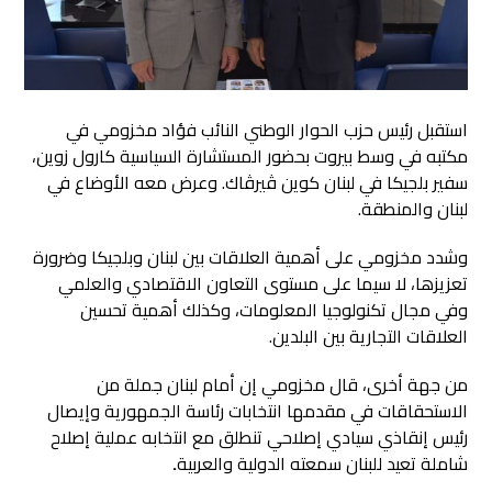
استقبل رئيس حزب الحوار الوطني النائب فؤاد مخزومي في
مكتبه في وسط بيروت بحضور المستشارة السياسية كارول زوين،
سفير بلجيكا في لبنان كوين ڤيرڤاك. وعرض معه الأوضاع في
لبنان والمنطقة.
وشدد مخزومي على أهمية العلاقات بين لبنان وبلجيكا وضرورة
تعزيزها، لا سيما على مستوى التعاون الاقتصادي والعلمي
وفي مجال تكنولوجيا المعلومات، وكذلك أهمية تحسين
العلاقات التجارية بين البلدين.
من جهة أخرى، قال مخزومي إن أمام لبنان جملة من
الاستحقاقات في مقدمها انتخابات رئاسة الجمهورية وإيصال
رئيس إنقاذي سيادي إصلاحي تنطلق مع انتخابه عملية إصلاح
شاملة تعيد للبنان سمعته الدولية والعربية
.