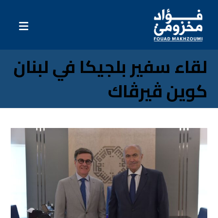
لقاء سفير بلجيكا في لبنان
كوين ڤيرڤاك