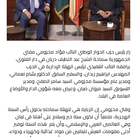
زار رئيس حزب الحوار الوطني النائب فؤاد مخزومي مفتي
الجمهورية سماحة الشيخ عبد اللطيف دريان في دار الفتوى،
يرافقه النائب التنفيذي لرئيس الهيئة الإدارية في الحزب
المهندس ابراهيم زيدان، والسفير السابق الدكتور بسّام نعماني،
ومدير عام مؤسسة مخزومي السيد سامر الصفح، ومدير
التسويق السيد مروان صبان.
وعرض معه شؤون الدار والأوضاع
العامة في البلاد.
وقال مخزومي إن الزيارة هي لتهنئة سماحته بحلول رأس السنة
الهجرية، متمنياً أن تكون سنة خير وسلام على أهلنا في لبنان
وفي العالمين العربي والإسلامي، وأن يتم هذه السنة توفير
أدنى مقومات العيش للبنانيين من مواد غذائية وكهرباء ودواء،