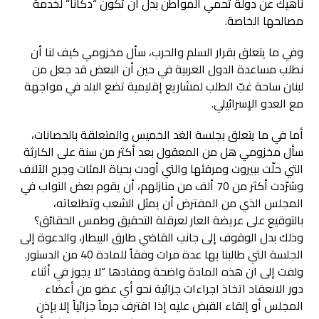
ناهيك عن دولة تحمي المواطن بدل أن تكون “دكاناً” لخدمة
مصالحها الخاصة.
وفي ما يتعلق بقرار السلم والحرب، سأل مخزومي كيف لنا أن
نطلب مساعدة الدول العربية في حين أن البعض قد جعل من
لبنان ساحة غبّ الطلب لمشاريع إقليمية تضع البلد في مواجهة
مع العدو الإسرائيلي.
أما في ما يتعلق بجلسة الغد الخميس والمتعلقة بالحصانات،
سأل مخزومي هل من المعقول بعد أكثر من سنة على الكارثة
التي حلّت ببيروت ومرفئها والتي أودت بحياة المئات وجرح الآلاف
وشرّدت أكثر من 70 ألف من منازلهم، أن يقوم بعض النواب في
المجلس الذي من المفترض أن يمثل الشعب وتطلعاته،
بالتوقيع على عريضة العار لعرقلة التحقيق وطمس الحقائق؟
وذلك بدل الوقوف إلى جانب القاضي طارق البيطار، والدعوة إلى
الجلسة التي طالبنا بها عدة مرات وفقاً للمادة 40 من الدستور.
ولفت إلى ان هذه المادة واضحة ومفادها “لا يجوز في أثناء
دور الانعقاد اتخاذ اجراءات جزائية نحو أي عضو من أعضاء
المجلس أو إلقاء القبض عليه إذا اقترف جرماً جزائياً إلا بإذن