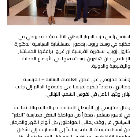
استقبل رئيس حزب الحوار الوطني النائب فؤاد مخزومي في
مكتبه في وسط بيروت، بحضور المستشارة السياسية الدكتورة
كارول زوين، السفيرة الفرنسية آن غريو، يرافقها المستشار
الإعلامي جان هيلبرون. وبحث معها في الأوضاع المحلية
والإقليمية والدولية.
وشدد مخزومي على عمق العلاقات اللبنانية – الفرنسية
ومتانتها، مجدداً شكره لفرنسا على وقوفها الدائم إلى جانب
لبنان وبثّها الأمل في نفوس الشعب اللبناني.
وقال مخزومي إن الأوضاع الاقتصادية والمالية والاجتماعية
في تدهور مستمر ، محذراً من مواصلة البعض ممارسة “الدلع”
السياسي في وقت يعاني المواطنون كل أنواع القهر والحرمان
من أبسط مقومات الحياة، وداعياً إلى المسارعة إلى تشكيل
حكومة إنقاذية من مستقلين اليوم قبل الغد. واعتبر أن كل