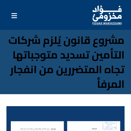
مشروع قانون يُلزم شركات
التأمين تسديد متوجباتها
تجاه المتضررين من انفجار
المرفأ