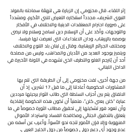
إثر اللقاء، قال مخزومي إن الزيارة هي لتهنئة سماحته بالمولد
النبوي الشريف، مجدداً استنكاره التعرض للنبي الأكرم، ومشدداً
على ضرورة احترام المعتقدات الدينية والاختلاف في الأفكار
والتوجهات. وأكد على أن الإسلام دين تسامح وسلام ولا نرضى
بوصمه بالإرهاب. ودان الاعتداءات التي تعرضت لها فرنسا،
ومختلف الجرائم الإرهابية. وقال إن لبنان بلد التنوع والاختلاف
ويتميز بوجود العديد من الأديان والمذاهب، وليس من مصلحة
أحد أن يُترجم الغلو والتطرف الذي نشهده في الآونة الأخيرة في
الداخل اللبناني.
من جهة أخرى، لفت مخزومي إلى أن الطريقة التي تتم بها
المشاورات الحكومية أعادتنا إلى ما قبل 17 تشرين، إذ أن
الاتفاق يتم بين أحزاب السلطة التي طالب الثوار برحيلها مرددين
عبارة “كلن يعني كلن”، متمنياً أن تكون هذه الحكومة إنقاذية
وأن تعود فور تشكيلها إلى تحقيق مطالب الثورة خصوصاً في ما
يتعلق بالتدقيق الجنائي ومكافحة الفساد واسترداد الأموال
المنهوبة وإلا فإن الأمور تتجه نحو الأسوأ. وأعرب عن أسفه من
عدم وجود أي دعم دولي خصوصاً من دول الخليج العربي،