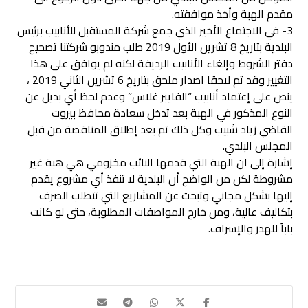
مقدم الهبة وأخذ موافقته.
3- في الاجتماع الأخير الذي جمع شركة المستقبل للأنابيب برئيس
البلدية بتاريخ 8 تشرين الأول 2019 طلب مندوبو شركتنا تصحيح
دفتر الشروط وإلغاء الأنابيب الرديفة لكنه لم يوافق على هذا
التغيير وقد تم لاحقا اصدار ملحق بتاريخ 6 تشرين الثاني 2019 ،
ينص على إعتماد أنابيب “الفايبر غلاس” وعدم لحظ أي بديل عن
النوع المذكور في الهبة بعد تدخل سعادة محافظ بيروت
القاضي زياد شبيب وكل ذلك تم بعد إطلاق المناقصة من قبل
المجلس البلدي.
إشارة إلى ان الهبة التي قدمها النائب مخزومي هي هبة غير
مشروطة لكن من الواضح أن البلدية لا تنفذ أي مشروع يقدم
إليها بشكل مجاني وتبحث عن المشاريع التي تتطلب الصرف
بتكاليف عالية، ومن خارج المواصفات المطلوبة، حتى لو كانت
باباً للهدر والإسراف.