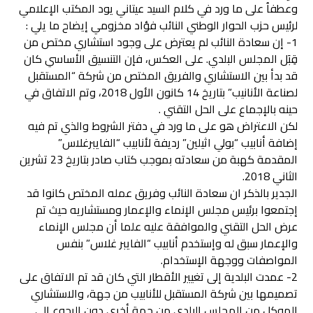
وعطفاُ على ما ورد في كلام السيد عيتاني يود المكتب الإعلامي
لرئيس حزب الحوار الوطني النائب فؤاد مخزومي إيضاح ما يلي :
1- إن سعادة النائب لم يعترض على وجود استشاري مختص من
قِبَل المجلس البلدي. على العكس، فإن التنسيق الأساسي كان
قد بدأ بين الاستشاري والفريق المختص من شركة “المستقبل
لصناعة الأنانيب” بتاريخ 14 كانون الأول 2018، وتم الاتفاق في
حينه بالإجماع على الحل التقني .
لكن الاعتراض هو على ما ورد في دفتر الشروط والذي تم فيه
إضافة أنابيب “بولي اثيلين” رديفة لأنابيب “الفايبرغلاس”
المقدمة كهبة من سعادته بموجب كتاب صادر بتاريخ 23 تشرين
الثاني 2018.
الجدير بالذكر ان سعادة النائب وفريق عمله المختص كانوا قد
إجتمعوا برئيس مجلس الإنماء والإعمار ومستشاريه حيث تم
عرض الحل التقني والموافقة عليه علما أن مجلس الإنماء
والإعمار سبق له وإستخدم أنابيب “الفايبر غلاس” بنفس
المواصفات ووجهة الإستخدام.
2- عمدت البلدية إلى تغيير الأقطار التي كان قد تم الاتفاق على
تصميمها بين شركة المستقبل للأنابيب من جهة، والاستشاري
الموكل من المجلس البلدي من جهة أخرى دون الرجوع الى