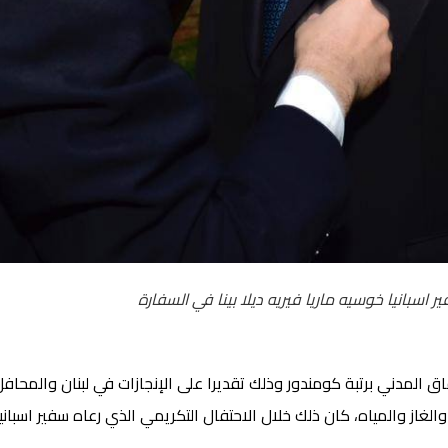
اسبانيا خوسيه ماريا فيريه ديلا بينا في السفارة
المدني برتبة كومندور وذلك تقديرا على الإنجازات في لبنان والمحافل 
لغاز والمياه، كان ذلك خلال الاحتفال التكريمي الذي رعاه سفير اسبانيا 