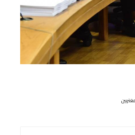
غتربين