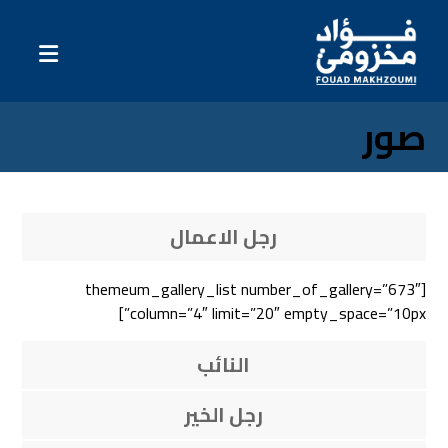
صور
رجل الاعمال
[themeum_gallery_list number_of_gallery=”673″
column=”4″ limit=”20″ empty_space=”10px”]
النائب
رجل الخير